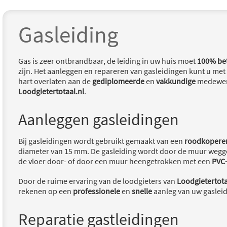
Gasleiding
Gas is zeer ontbrandbaar, de leiding in uw huis moet
100% be
zijn. Het aanleggen en repareren van gasleidingen kunt u met
hart overlaten aan de
gediplomeerde
en
vakkundige
medewer
Loodgietertotaal.nl
.
Aanleggen gasleidingen
Bij gasleidingen wordt gebruikt gemaakt van een
roodkoperen
diameter van 15 mm. De gasleiding wordt door de muur wegg
de vloer door- of door een muur heengetrokken met een
PVC
Door de ruime ervaring van de loodgieters van
Loodgietertota
rekenen op een
professionele
en
snelle
aanleg van uw gaslei
Reparatie gastleidingen